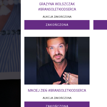
GRAŻYNA WOLSZCZAK
#BRANSOLETKIODSERCA
AUKCJA ZAKOŃCZONA
ZAKOŃCZONA
MACIEJ ZIEŃ #BRANSOLETKIODSERCA
AUKCJA ZAKOŃCZONA
ZAKOŃCZONA