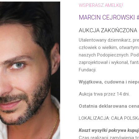
WSPIERASZ AMELKĘ!
MARCIN CEJROWSKI 
AUKCJA ZAKOŃCZONA
Utalentowany dziennikarz, pre
człowiek o wielkim, otwartym
naszych Podopiecznych. Pod
zaprojektował i wykonał, fan
Fundacji.
Wyjątkowa, cudowna i niep
Aukcja trwa przez 14 dni.
Ostatnia deklarowana cena 
LOKALIZACJA: CAŁA POLSK
Koszt wysyłki pokrywa kupuj
Czas realizacji zamówienia t