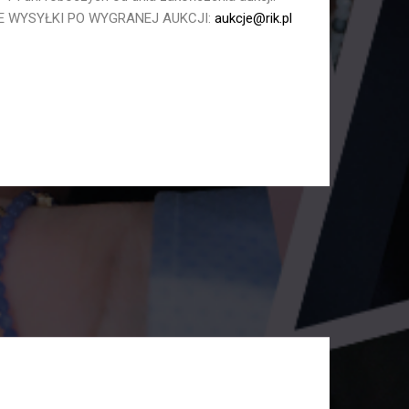
E WYSYŁKI PO WYGRANEJ AUKCJI:
aukcje@rik.pl