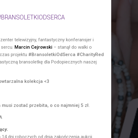
#BRANSOLETKIODSERCA
zenter telewizyjny, fantastyczny konferansjer i
 sercu.
Marcin Cejrowski
– stanął do walki o
czas projektu
#BransoletkiOdSerca #CharityRed
tastyczną bransoletkę dla Podopiecznych naszej
owtarzalna kolekcja <3
musi zostać przebita, o co najmniej 5 zł.
A
ący.
o 14 dni roboczych od dnia zakończenia aukcji.