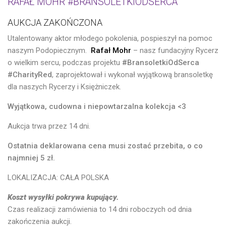
RAFAŁ MOHR #BRANSOLETKIODSERCA
AUKCJA ZAKOŃCZONA
Utalentowany aktor młodego pokolenia, pospieszył na pomoc
naszym Podopiecznym.
Rafał Mohr
– nasz fundacyjny Rycerz
o wielkim sercu, podczas projektu
#BransoletkiOdSerca
#CharityRed
, zaprojektował i wykonał wyjątkową bransoletkę
dla naszych Rycerzy i Księżniczek.
Wyjątkowa, cudowna i niepowtarzalna kolekcja <3
Aukcja trwa przez 14 dni.
Ostatnia deklarowana cena musi zostać przebita, o co
najmniej 5 zł.
LOKALIZACJA: CAŁA POLSKA
Koszt wysyłki pokrywa kupujący.
Czas realizacji zamówienia to 14 dni roboczych od dnia
zakończenia aukcji.